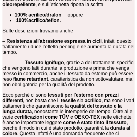
oleorepellente
, e sull’etichetta riporta la scritta:
100% acrilico/dralon
oppure
100%acrilico/teflon
.
Sulle descrizioni troviamo anche
–
Resistenza all’abrasione espressa in cicli
, infatti questo
trattamento riduce l’effetto peeling e ne aumenta la durata nel
tempo.
–
Tessuto Ignifugo
, grazie a dei trattamenti specifici
che vengono fatti durante la produzione e prima che venga
messo in commercio, anche il tessuto da esterno può essere
reso
flame retardant
, caratteristica da non sottovalutare, ma
non obbligatoria per la qualità del prodotto.
Ecco perché ci sono
tessuti per l’esterno con prezzi
differenti
, non basta che il
tessile
sia
acrilico
, ma sono i vari
trattamenti che garantiscono la
qualità del tessuto e la
lunga durata
, nonostante le intemperie del tempo. Oltre alle
varie
certificazioni come TÜV e OEKO-TEX
nelle etichette
è anche importante leggere
come è stato tinto il tessuto
,
perché il modo in cui è stato prodotto, garantirà la
durata al
colore
. Questa infatti è una domanda frequente che ci