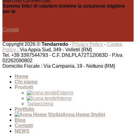
esercizio commerciale.
Saremo felici di valutare insieme la soluzione migliore
per te.
Velletri, Nettuno, Cisterna di Latina, Latina, Roma
Contatti
Copyright 2026 ©
Tendarredo
-
Privacy Policy
-
Cookie
Policy -
Via Appia Sud, 349 - Velletri (RM)
Tel. +39 3397544793 - C.F. DNLPLA72T12l063D - P.Iva
02262090802
Domicilio Fiscale : Via Campania, 19 - Nettuno (RM)
Home
Chi siamo
Prodotti
Esterno
Interno
Tappezzeria
Portfolio
Anna Home Stylist
Blog
Contatti
NEWS