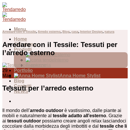
Skip
to
content
Menu
Arredare con il Tessile
,
Arredo esterno
,
Blog
,
casa
,
Interior Design
,
natura
Home
Arredare con il Tessile: Tessuti per
Chi siamo
Prodotti
l’arredo esterno
Esterno
Interno
Tappezzeria
29
Portfolio
Mag
Anna Home Stylist
Blog
Contatti
Tessuti per l’arredo esterno
NEWS
Il mondo dell’
arredo outdoor
è vastissimo, dalle piante ai
mobili e naturalmente al
tessile adatto all’esterno
. Grazie
ai
tessuti outdoor
possiamo creare angoli relax lasciandoci
coccolare dalla morbidezza degli imbottiti e dal
tessile che li