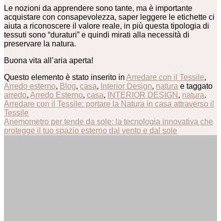
Le nozioni da apprendere sono tante, ma è importante
acquistare con consapevolezza, saper leggere le etichette ci
aiuta a riconoscere il valore reale, in più questa tipologia di
tessuti sono “duraturi” e quindi mirati alla necessità di
preservare la natura.
Buona vita all’aria aperta!
Questo elemento è stato inserito in
Arredare con il Tessile
,
Arredo esterno
,
Blog
,
casa
,
Interior Design
,
natura
e taggato
arredo
,
Arredo Esterno
,
casa
,
INTERIOR DESIGN
,
natura
.
Arredare con il Tessile: portare la Natura in casa attraverso il
Tessile
Anemometro per tende da sole: la tecnologia innovativa che
protegge il tuo spazio esterno dal vento e dal sole