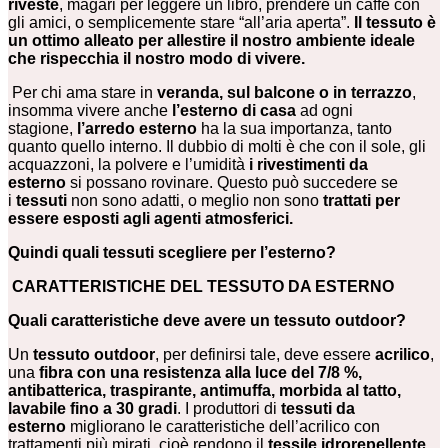
riveste
, magari per leggere un libro, prendere un caffè con
gli amici, o semplicemente stare “all’aria aperta”.
Il tessuto è
un ottimo alleato per allestire il nostro ambiente ideale
che rispecchia il nostro modo di vivere.
Per chi ama stare in
veranda, sul balcone o in terrazzo
,
insomma vivere anche
l’esterno di casa
ad ogni
stagione,
l’arredo esterno
ha la sua importanza, tanto
quanto quello interno. Il dubbio di molti è che con il sole, gli
acquazzoni, la polvere e l’umidità
i rivestimenti da
esterno
si possano rovinare. Questo può succedere se
i
tessuti
non sono adatti, o meglio non sono
trattati per
essere esposti agli agenti atmosferici.
Quindi quali tessuti scegliere per l’esterno?
CARATTERISTICHE DEL TESSUTO DA ESTERNO
Quali caratteristiche deve avere un tessuto outdoor?
Un
tessuto outdoor
, per definirsi tale, deve essere
acrilico
,
una
fibra con una resistenza alla luce del 7/8 %,
antibatterica, traspirante, antimuffa, morbida al tatto,
lavabile fino a 30 gradi
. I produttori di
tessuti da
esterno
migliorano le caratteristiche dell’acrilico con
trattamenti più mirati, cioè rendono il
tessile idrorepellente,