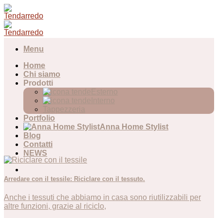
Skip
to
content
Menu
Home
Chi siamo
Prodotti
Esterno
Interno
Tappezzeria
Portfolio
Anna Home Stylist
Blog
Contatti
NEWS
Arredare con il tessile: Riciclare con il tessuto.
Anche i tessuti che abbiamo in casa sono riutilizzabili per
altre funzioni, grazie al riciclo,