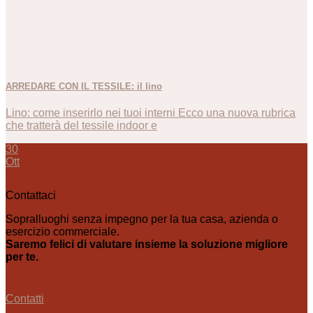
ARREDARE CON IL TESSILE: il lino
Lino: come inserirlo nei tuoi interni Ecco una nuova rubrica
che tratterà del tessile indoor e
30
Ott
Contattaci
Sopralluoghi senza impegno per la tua casa, azienda o
esercizio commerciale.
Saremo felici di valutare insieme la soluzione migliore
per te.
Velletri, Nettuno, Cisterna di Latina, Latina, Roma
Contatti