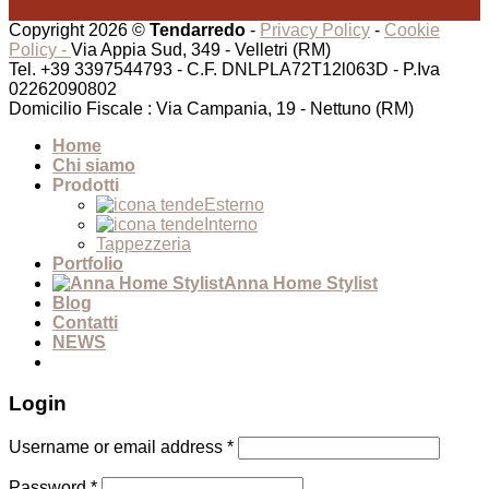
Copyright 2026 ©
Tendarredo
-
Privacy Policy
-
Cookie
Policy -
Via Appia Sud, 349 - Velletri (RM)
Tel. +39 3397544793 - C.F. DNLPLA72T12l063D - P.Iva
02262090802
Domicilio Fiscale : Via Campania, 19 - Nettuno (RM)
Home
Chi siamo
Prodotti
Esterno
Interno
Tappezzeria
Portfolio
Anna Home Stylist
Blog
Contatti
NEWS
Login
Username or email address
*
Password
*