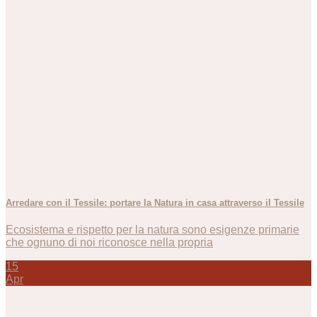
Arredare con il Tessile: portare la Natura in casa attraverso il Tessile
Ecosistema e rispetto per la natura sono esigenze primarie
che ognuno di noi riconosce nella propria
15
Apr